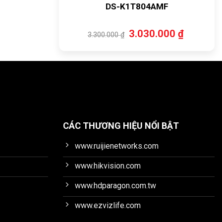
DS-K1T804AMF
Giá
Giá
3.030.000
₫
3.300.000
₫
gốc
hiện
là:
tại
3.300.000 ₫.
là:
3.030.000 ₫
CÁC THƯƠNG HIỆU NỔI BẬT
www.ruijienetworks.com
www.hikvision.com
www.hdparagon.com.tw
www.ezvizlife.com