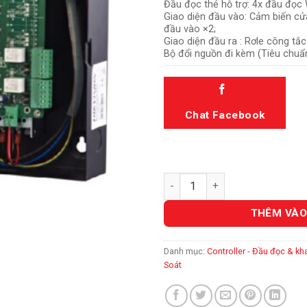
Đầu đọc thẻ hỗ trợ: 4x đầu đọc
Giao diện đầu vào: Cảm biến cửa
đầu vào ×2;
Giao diện đầu ra : Rơle công tắ
Bộ đổi nguồn đi kèm (Tiêu chu
Chat Facebook
DS-K2802 số lượng
THÊM VÀO
Danh mục:
Controller - Đầu đọc & kha
Soát