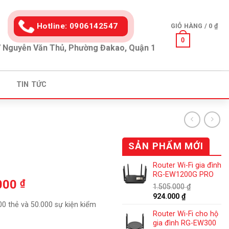
Hotline: 0906142547
GIỎ HÀNG /
0
₫
0
 Nguyễn Văn Thủ, Phường Đakao, Quận 1
TIN TỨC
SẢN PHẨM MỚI
Router Wi-Fi gia đình
RG-EW1200G PRO
Giá
.000
₫
1.505.000
₫
hiện
Giá
Giá
924.000
₫
00 thẻ và 50.000 sự kiện kiểm
tại
gốc
hiện
Router Wi-Fi cho hộ
là:
tại
000 ₫.
là:
gia đình RG-EW300
1.505.000 ₫.
là: