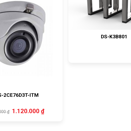
DS-K3B801
S-2CE76D3T-ITM
Giá
Giá
1.120.000
₫
.000
₫
gốc
hiện
là:
tại
1.400.000 ₫.
là:
1.120.000 ₫.