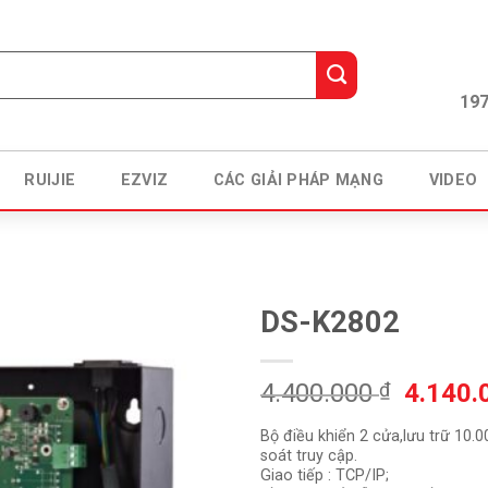
197
RUIJIE
EZVIZ
CÁC GIẢI PHÁP MẠNG
VIDEO
DS-K2802
Giá
4.400.000
₫
4.140
gốc
Bộ điều khiển 2 cửa,lưu trữ 10.0
là:
soát truy cập.
4.400.
Giao tiếp : TCP/IP;