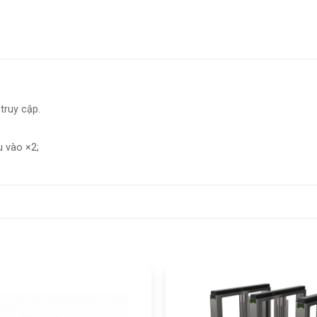
truy cập.
u vào ×2;