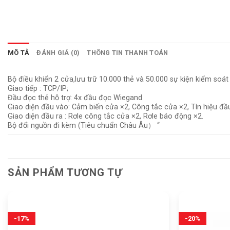
MÔ TẢ
ĐÁNH GIÁ (0)
THÔNG TIN THANH TOÁN
Bộ điều khiển 2 cửa,lưu trữ 10.000 thẻ và 50.000 sự kiện kiểm soát 
Giao tiếp : TCP/IP;
Đầu đọc thẻ hỗ trợ: 4x đầu đọc Wiegand
Giao diện đầu vào: Cảm biến cửa ×2, Công tắc cửa ×2, Tín hiệu đầ
Giao diện đầu ra : Rơle công tắc cửa ×2, Rơle báo động ×2.
Bộ đổi nguồn đi kèm (Tiêu chuẩn Châu Âu） “
SẢN PHẨM TƯƠNG TỰ
-17%
-20%