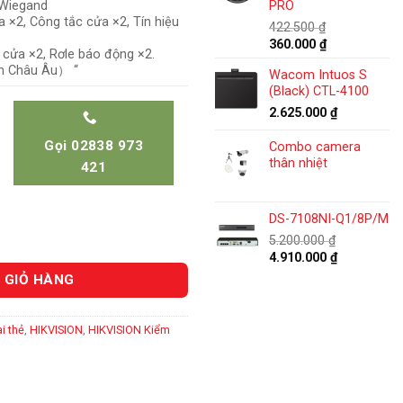
4.140.000 ₫.
 Wiegand
PRO
924.000 ₫.
 ×2, Công tắc cửa ×2, Tín hiệu
422.500
₫
Giá
Giá
360.000
₫
c cửa ×2, Rơle báo động ×2.
gốc
hiện
ẩn Châu Âu） “
Wacom Intuos S
là:
tại
(Black) CTL-4100
422.500 ₫.
là:
360.000 ₫.
2.625.000
₫
Gọi 02838 973
Combo camera
thân nhiệt
421
DS-7108NI-Q1/8P/M
5.200.000
₫
Giá
Giá
4.910.000
₫
gốc
hiện
 GIỎ HÀNG
là:
tại
5.200.000 ₫.
là:
4.910.000 ₫
i thẻ
,
HIKVISION
,
HIKVISION Kiểm