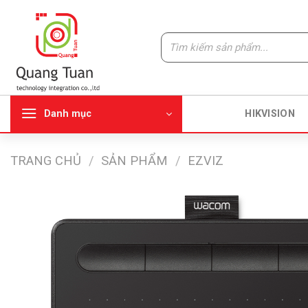
Bỏ
qua
Tìm
nội
kiếm:
dung
Danh mục
HIKVISION
TRANG CHỦ
/
SẢN PHẨM
/
EZVIZ