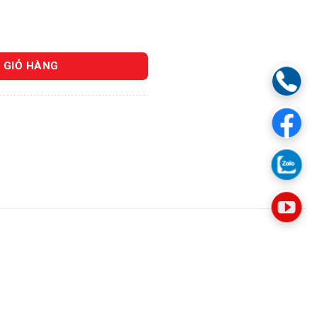
100 số lượng
 GIỎ HÀNG