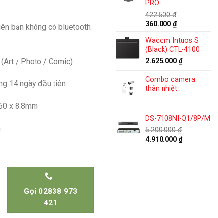
PRO
924.000 ₫.
422.500
₫
Giá
Giá
360.000
₫
ên bản không có bluetooth,
gốc
hiện
Wacom Intuos S
là:
tại
(Black) CTL-4100
422.500 ₫.
là:
360.000 ₫.
Art / Photo / Comic)
2.625.000
₫
Combo camera
ong 14 ngày đầu tiên
thân nhiệt
160 x 8.8mm
DS-7108NI-Q1/8P/M
m
5.200.000
₫
Giá
Giá
4.910.000
₫
gốc
hiện
là:
tại
5.200.000 ₫.
là:
4.910.000 ₫
Gọi 02838 973
421