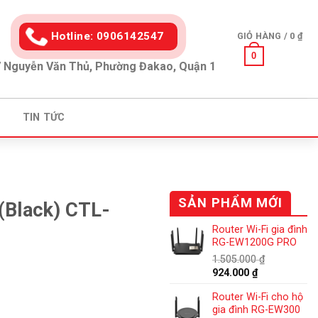
Hotline: 0906142547
GIỎ HÀNG /
0
₫
0
 Nguyễn Văn Thủ, Phường Đakao, Quận 1
TIN TỨC
SẢN PHẨM MỚI
(Black) CTL-
Router Wi-Fi gia đình
RG-EW1200G PRO
1.505.000
₫
Giá
Giá
924.000
₫
gốc
hiện
Router Wi-Fi cho hộ
là:
tại
gia đình RG-EW300
1.505.000 ₫.
là: