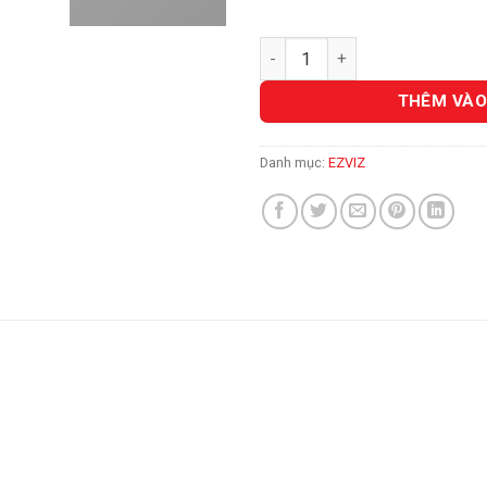
Wacom Intuos S (Black) CTL-4
THÊM VÀO
Danh mục:
EZVIZ