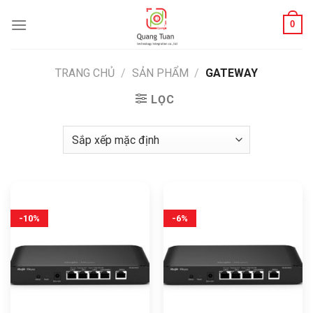
Bỏ
0
qua
nội
dung
TRANG CHỦ
/
SẢN PHẨM
/
GATEWAY
LỌC
-10%
-6%