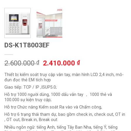
DS-K1T8003EF
Giá
Giá
2.600.000
₫
2.410.000
₫
gốc
hiện
Thiết bị kiểm soát truy cập vân tay, màn hình LCD 2,4 inch, mô-
là:
tại
đun đọc thẻ EM tích hợp
2.600.000 ₫.
là:
Giao tiếp: TCP / IP ,ISUP5.0;
2.410.000 ₫.
Hỗ trợ 1000 người dùng, 1000 dấu vân tay ， 1000 thẻ và
100.000 sự kiện truy cập;
Hỗ trợ Chức năng Kiểm soát Ra vào và Chấm công,
Hỗ trợ 6 trạng thái tham dự, bao gồm check in, check out, OT in
, OT out, Break in, Break out
Nhiều ngôn ngữ: tiếng Anh, tiếng Tây Ban Nha, tiếng Ý, tiếng