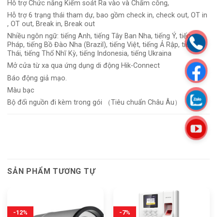
Hỗ trợ Chức năng Kiểm soát Ra vào và Chấm công,
Hỗ trợ 6 trạng thái tham dự, bao gồm check in, check out, OT in
, OT out, Break in, Break out
Nhiều ngôn ngữ: tiếng Anh, tiếng Tây Ban Nha, tiếng Ý, tiếng
Pháp, tiếng Bồ Đào Nha (Brazil), tiếng Việt, tiếng Ả Rập, tiếng
Thái, tiếng Thổ Nhĩ Kỳ, tiếng Indonesia, tiếng Ukraina
Mở cửa từ xa qua ứng dụng di động Hik-Connect
Báo động giả mạo.
Màu bạc
Bộ đổi nguồn đi kèm trong gói （Tiêu chuẩn Châu Âu）
SẢN PHẨM TƯƠNG TỰ
-12%
-7%