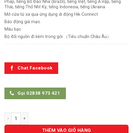
Pháp, tiếng Bồ Đào Nha (Brazil), tiếng Việt, tiếng Ả Rập, tiếng
Thái, tiếng Thổ Nhĩ Kỳ, tiếng Indonesia, tiếng Ukraina
Mở cửa từ xa qua ứng dụng di động Hik-Connect
Báo động giả mạo.
Màu bạc
Bộ đổi nguồn đi kèm trong gói （Tiêu chuẩn Châu Âu）
Chat Facebook
Gọi 02838 973 421
DS-K1T8003EF số lượng
THÊM VÀO GIỎ HÀNG