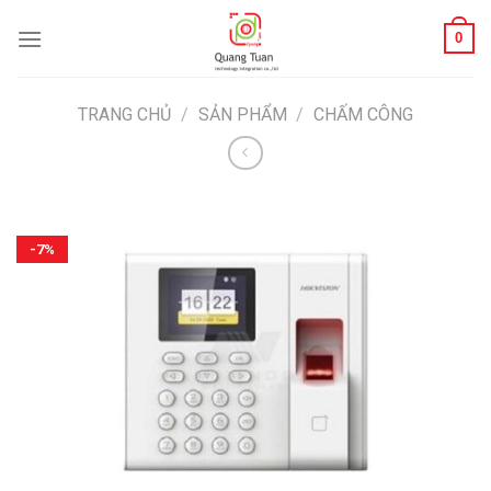
Bỏ
0
qua
nội
dung
TRANG CHỦ
/
SẢN PHẨM
/
CHẤM CÔNG
-7%