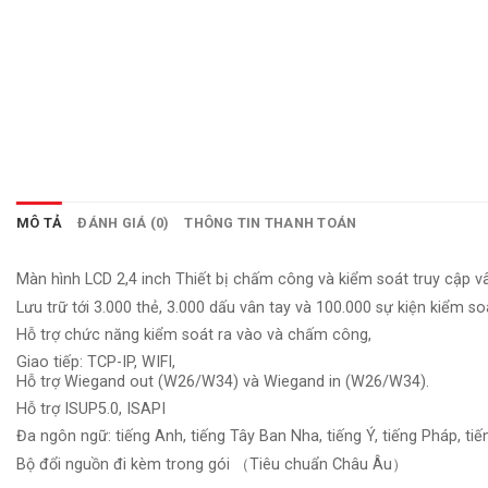
MÔ TẢ
ĐÁNH GIÁ (0)
THÔNG TIN THANH TOÁN
Màn hình LCD 2,4 inch Thiết bị chấm công và kiểm soát truy cập vâ
Lưu trữ tới 3.000 thẻ, 3.000 dấu vân tay và 100.000 sự kiện kiểm so
Hỗ trợ chức năng kiểm soát ra vào và chấm công,
Giao tiếp: TCP-IP, WIFI,
Hỗ trợ Wiegand out (W26/W34) và Wiegand in (W26/W34).
Hỗ trợ ISUP5.0, ISAPI
Đa ngôn ngữ: tiếng Anh, tiếng Tây Ban Nha, tiếng Ý, tiếng Pháp, tiến
Bộ đổi nguồn đi kèm trong gói （Tiêu chuẩn Châu Âu）