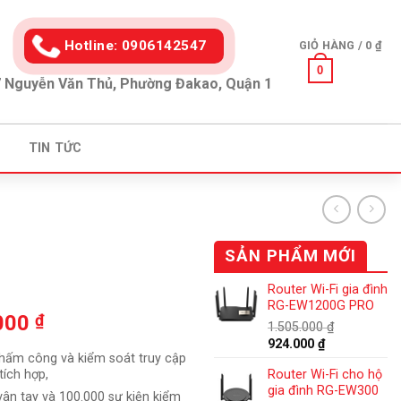
Hotline: 0906142547
GIỎ HÀNG /
0
₫
0
 Nguyễn Văn Thủ, Phường Đakao, Quận 1
TIN TỨC
SẢN PHẨM MỚI
Router Wi-Fi gia đình
RG-EW1200G PRO
Giá
.000
₫
1.505.000
₫
hiện
Giá
Giá
924.000
₫
chấm công và kiểm soát truy cập
tại
gốc
hiện
tích hợp,
Router Wi-Fi cho hộ
là:
tại
000 ₫.
là:
gia đình RG-EW300
1.505.000 ₫.
là:
 vân tay và 100.000 sự kiện kiểm