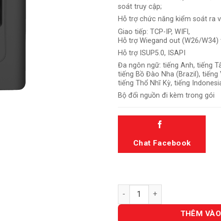
soát truy cập;
Hỗ trợ chức năng kiểm soát ra 
Giao tiếp: TCP-IP, WIFI,
Hỗ trợ Wiegand out (W26/W34) 
Hỗ trợ ISUP5.0, ISAPI
Đa ngôn ngữ: tiếng Anh, tiếng Tâ
tiếng Bồ Đào Nha (Brazil), tiếng V
tiếng Thổ Nhĩ Kỳ, tiếng Indonesia
Bộ đổi nguồn đi kèm trong gói
Chat Facebook
DS-K1A802AMF số lượng
THÊM VÀO