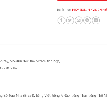
Danh mục:
HIKVISION
,
HIKVISION Ki
n tay, Mô-đun đọc thẻ Mifare tích hợp,
át truy cập;
g Bồ Đào Nha (Brazil), tiếng Việt, tiếng Ả Rập, tiếng Thái, tiếng Thổ Nh