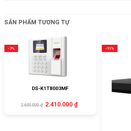
SẢN PHẨM TƯƠNG TỰ
-7%
-11%
DS-K1T8003MF
Giá
Giá
2.410.000
₫
2.600.000
₫
gốc
hiện
là:
tại
2.600.000 ₫.
là:
2.410.000 ₫.