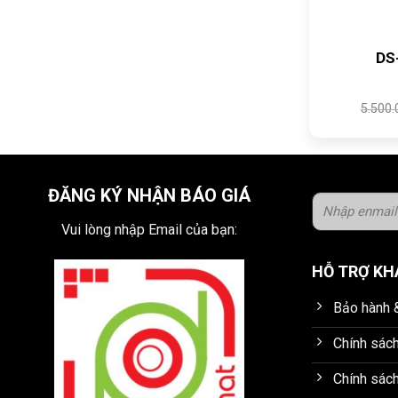
DS
5.500
 ₫.
ĐĂNG KÝ NHẬN BÁO GIÁ
Vui lòng nhập Email của bạn:
HỖ TRỢ K
Bảo hành &
Chính sác
Chính sách