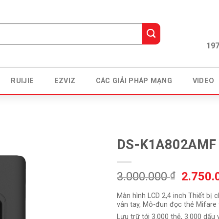
197
RUIJIE
EZVIZ
CÁC GIẢI PHÁP MẠNG
VIDEO
DS-K1A802AMF
Giá
3.000.000
₫
2.750
gốc
Màn hình LCD 2,4 inch Thiết bị 
là:
vân tay, Mô-đun đọc thẻ Mifare 
3.000.
Lưu trữ tới 3.000 thẻ, 3.000 dấu