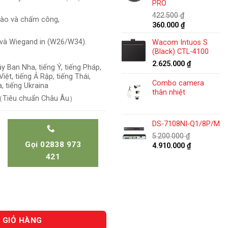
2.750.000 ₫.
PRO
924.000 ₫.
422.500
₫
vào và chấm công,
Giá
Giá
360.000
₫
gốc
hiện
và Wiegand in (W26/W34).
Wacom Intuos S
là:
tại
(Black) CTL-4100
422.500 ₫.
là:
360.000 ₫.
2.625.000
₫
y Ban Nha, tiếng Ý, tiếng Pháp,
iệt, tiếng Ả Rập, tiếng Thái,
Combo camera
, tiếng Ukraina
thân nhiệt
 （Tiêu chuẩn Châu Âu）
DS-7108NI-Q1/8P/M
5.200.000
₫
Gọi 02838 973
Giá
Giá
4.910.000
₫
gốc
hiện
421
là:
tại
5.200.000 ₫.
là:
4.910.000 ₫
 GIỎ HÀNG