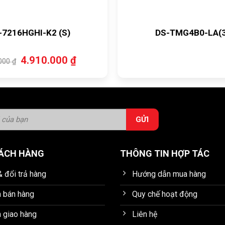
-7216HGHI-K2 (S)
DS-TMG4B0-LA(
Giá
Giá
4.910.000
₫
.000
₫
gốc
hiện
là:
tại
5.500.000 ₫.
là:
4.910.000 ₫.
HÁCH HÀNG
THÔNG TIN HỢP TÁC
 đổi trả hàng
Hướng dẫn mua hàng
h bán hàng
Quy chế hoạt động
 giao hàng
Liên hệ