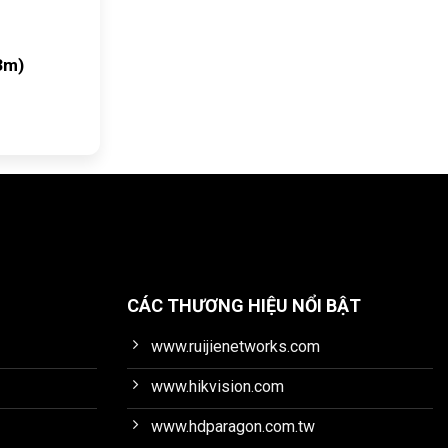
3m)
CÁC THƯƠNG HIỆU NỔI BẬT
www.ruijienetworks.com
www.hikvision.com
www.hdparagon.com.tw