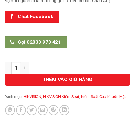
Bộ đổi nguồn đi kèm trong gói （Tiêu chuẩn Châu Âu） “
Chat Facebook
Gọi 02838 973 421
DS-K1T331 số lượng
THÊM VÀO GIỎ HÀNG
Danh mục:
HIKVISION
,
HIKVISION Kiểm Soát
,
Kiểm Soát Cửa Khuôn Mặt