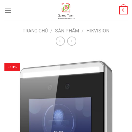
Bỏ
0
qua
nội
dung
TRANG CHỦ
/
SẢN PHẨM
/
HIKVISION
-13%