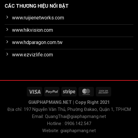
CÁC THƯƠNG HIỆU NỔI BẬT
www.ruijienetworks.com
www.hikvision.com
www.hdparagon.com.tw
www.ezvizlife.com
GIAIPHAPMANG.NET | Copy Right 2021
Địa chỉ: 197 Nguyễn Văn Thủ, Phường Đakao, Quận 1, TP.HCM
Email: QuangThai@giaiphapmang.net
Hotline : 0906.142.547
Website: giaiphapmang.net