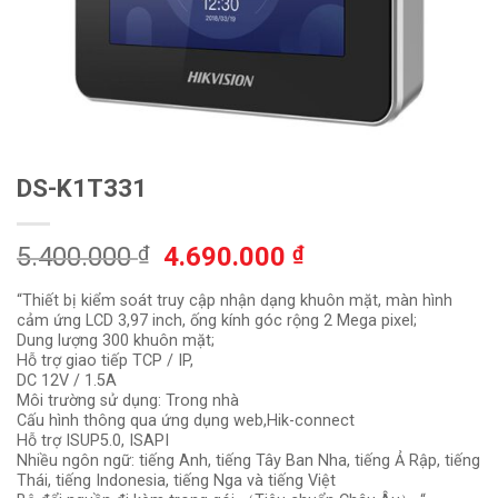
DS-K1T331
Giá
Giá
5.400.000
₫
4.690.000
₫
gốc
hiện
“Thiết bị kiểm soát truy cập nhận dạng khuôn mặt, màn hình
là:
tại
cảm ứng LCD 3,97 inch, ống kính góc rộng 2 Mega pixel;
5.400.000 ₫.
là:
Dung lượng 300 khuôn mặt;
4.690.000 ₫.
Hỗ trợ giao tiếp TCP / IP,
DC 12V / 1.5A
Môi trường sử dụng: Trong nhà
Cấu hình thông qua ứng dụng web,Hik-connect
Hỗ trợ ISUP5.0, ISAPI
Nhiều ngôn ngữ: tiếng Anh, tiếng Tây Ban Nha, tiếng Ả Rập, tiếng
Thái, tiếng Indonesia, tiếng Nga và tiếng Việt